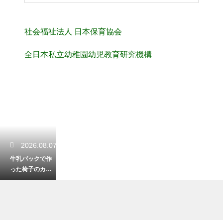
社会福祉法人 日本保育協会
全日本私立幼稚園幼児教育研究機構
2026.08.07
牛乳パックで作
った椅子のカバ
ーを100均でアレ
ンジ！おしゃれ
な変身