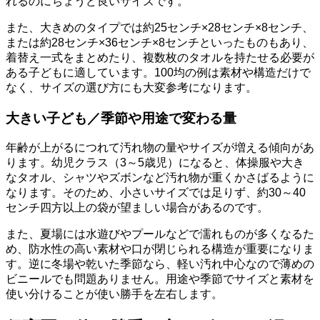
れるのにちょうど良いサイズです。
また、大きめのタイプでは約25センチ×28センチ×8センチ、
または約28センチ×36センチ×8センチといったものもあり、
着替え一式をまとめたり、複数枚のタオルを持たせる必要が
ある子どもに適しています。100均の例は素材や構造だけで
なく、サイズの選び方にも大変参考になります。
大きい子ども／季節や用途で変わる量
年齢が上がるにつれて汚れ物の量やサイズが増える傾向があ
ります。幼児クラス（3～5歳児）になると、体操服や大き
なタオル、シャツやズボンなど汚れ物が重くかさばるように
なります。そのため、小さいサイズでは足りず、約30～40
センチ四方以上の袋が望ましい場合があるのです。
また、夏場には水遊びやプールなどで濡れものが多くなるた
め、防水性の高い素材や口が閉じられる構造が重要になりま
す。逆に冬場や乾いた季節なら、軽い汚れ中心なので薄めの
ビニールでも問題ありません。用途や季節でサイズと素材を
使い分けることが使い勝手を左右します。