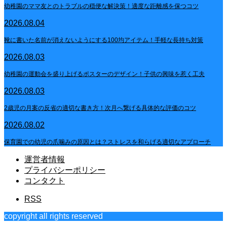
幼稚園のママ友とのトラブルの穏便な解決策！適度な距離感を保つコツ
2026.08.04
靴に書いた名前が消えないようにする100均アイテム！手軽な長持ち対策
2026.08.03
幼稚園の運動会を盛り上げるポスターのデザイン！子供の興味を惹く工夫
2026.08.03
2歳児の月案の反省の適切な書き方！次月へ繋げる具体的な評価のコツ
2026.08.02
保育園での幼児の爪噛みの原因とは？ストレスを和らげる適切なアプローチ
運営者情報
プライバシーポリシー
コンタクト
RSS
copyright all rights reserved