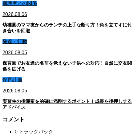
保護者との関係
2026.08.06
幼稚園のママ友からのランチの上手な断り方！角を立てずに付
き合いを回避
発達・行動
2026.08.05
保育園でお友達の名前を覚えない子供への対応！自然に交友関
係を広げる
保育計画
2026.08.05
実習生の指導案を的確に添削するポイント！成長を後押しする
アドバイス
コメント
0 トラックバック