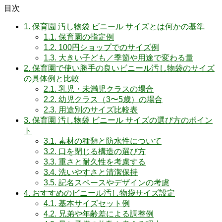
目次
1.
保育園 汚し物袋 ビニール サイズとは何かの基準
1.1.
保育園の指定例
1.2.
100円ショップでのサイズ例
1.3.
大きい子ども／季節や用途で変わる量
2.
保育園で使い勝手の良いビニール汚し物袋のサイズ
の具体例と比較
2.1.
乳児・未満児クラスの場合
2.2.
幼児クラス（3〜5歳）の場合
2.3.
用途別のサイズ比較表
3.
保育園 汚し物袋 ビニール サイズの選び方のポイン
ト
3.1.
素材の種類と防水性について
3.2.
口を閉じる構造の選び方
3.3.
重さと耐久性を考慮する
3.4.
洗いやすさと清潔保持
3.5.
記名スペースやデザインの考慮
4.
おすすめのビニール汚し物袋サイズ設定
4.1.
基本サイズセット例
4.2.
兄弟や年齢差による調整例