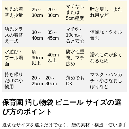
マチなし
乳児の着
吐き戻し・よだ
25～
20～
または
替え少量
れ用など
30cm
30cm
5cm程度
幼児クラ
マチ6～
体操服・タオル
30～
35～
スの着替
10cmあ
含む
40cm
45cm
え一式
ると安心
水遊び・
防水性重
約
濡れものが多く
40cm
プール場
30cm
視、マチ
以上
なるため
以上
面
広め
持ち帰り
マスク・ハンカ
20～
20～
薄めでも
だけの小
チ・小さなおし
25cm
30cm
OK
物用
ぼりなど
保育園 汚し物袋 ビニール サイズの選
び方のポイント
適切なサイズを選ぶだけでなく、袋の素材・構造・使い勝手