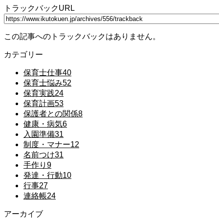
トラックバックURL
この記事へのトラックバックはありません。
カテゴリー
保育士仕事
40
保育士悩み
52
保育実践
24
保育計画
53
保護者との関係
8
健康・病気
6
入園準備
31
制度・マナー
12
名前つけ
31
手作り
9
発達・行動
10
行事
27
連絡帳
24
アーカイブ