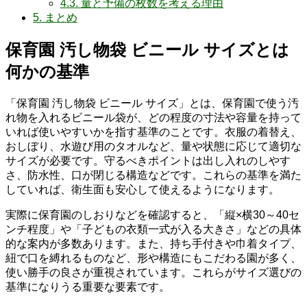
4.3.
量と予備の枚数を考える理由
5.
まとめ
保育園 汚し物袋 ビニール サイズとは
何かの基準
「保育園 汚し物袋 ビニール サイズ」とは、保育園で使う汚
れ物を入れるビニール袋が、どの程度の寸法や容量を持って
いれば使いやすいかを指す基準のことです。衣服の着替え、
おしぼり、水遊び用のタオルなど、量や状態に応じて適切な
サイズが必要です。守るべきポイントは出し入れのしやす
さ、防水性、口が閉じる構造などです。これらの基準を満た
していれば、衛生面も安心して使えるようになります。
実際に保育園のしおりなどを確認すると、「縦×横30～40セ
ンチ程度」や「子どもの衣類一式が入る大きさ」などの具体
的な案内が多数あります。また、持ち手付きや巾着タイプ、
紐で口を縛れるものなど、形や構造にもこだわる園が多く、
使い勝手の良さが重視されています。これらがサイズ選びの
基準になりうる重要な要素です。