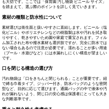
も大切です。ここでは「保育園 汚し物袋 ビニール サイズ」
を踏まえて、選ぶ際のポイントを詳しく見ていきます。
素材の種類と防水性について
素材選びは衛生面と扱いやすさに直結します。ビニール（塩
化ビニル）やポリエチレンなどの樹脂製は水や汚れを拭き取
りやすく、乾きやすいため園や家庭で重宝されます。フィル
ム加工された布や撥水素材も選択肢ですが、完全に防水では
ない場合もあるので注意が必要です。濡れることが多い用途
（プール・水遊びなど）には水漏れしにくい構造が望ましい
です。
口を閉じる構造の選び方
汚れ物袋は「口をきちんと閉じられる」ことが重要です。紐
で縛る巾着タイプ、ジッパー付き、防水バッグのような密閉
型など、目的に応じて選びます。通園バッグの中で液体や汚
れが漏れないよう、閉じ口の安心感は保護者にとっても大き
な判断基準です。