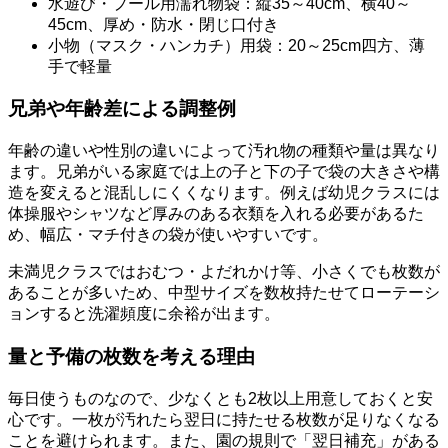
水遊び・プール用濡れ物袋：縦35～40cm、横40～
45cm、厚め・防水・閉じ口付き
小物（マスク・ハンカチ）用袋：20～25cm四方、薄
手で軽量
兄弟や年齢差による調整例
年齢の違いや性別の違いによって汚れ物の種類や量は異なり
ます。兄弟がいる家庭では上の子と下の子で袋の大きさや構
造を変えると混乱しにくくなります。例えば幼児クラスには
体操服やシャツなど厚みのある衣類を入れる必要があるた
め、幅広・マチ付きの袋が使いやすいです。
未満児クラスではおむつ・よだれかけ等、小さくでも枚数が
あることが多いため、中型サイズを数枚持たせてローテーシ
ョンすると洗濯頻度に余裕が出ます。
量と予備の枚数を考える理由
毎日使うものなので、少なくとも2枚以上用意しておくと安
心です。一枚が汚れたら翌日に持たせる枚数が足りなくなる
ことを避けられます。また、園の規則で「翌日補充」がある