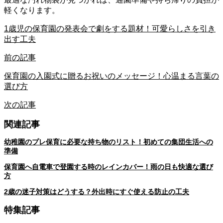
軽くなります。
1歳児の保育園の発表会で劇をする題材！可愛らしさを引き
出す工夫
前の記事
保育園の入園式に贈るお祝いのメッセージ！心温まる言葉の
選び方
次の記事
関連記事
幼稚園のプレ保育に必要な持ち物のリスト！初めての集団生活への
準備
保育園へ自電車で登園する時のレインカバー！雨の日も快適な選び
方
2歳の迷子対策はどうする？外出時にすぐ使える防止の工夫
特集記事