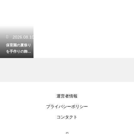
2026.08.10
保育園の夏祭り
を手作りの飾り
付けで盛り上げ
る！子供と一緒
に作る装飾
2026.08.09
運営者情報
昼寝中の記録が
プライバシーポリシー
終わらないと焦
る保育士へ！業
コンタクト
務を劇的にスピ
ードアップ