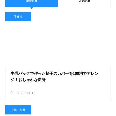
新着記事
人気記事
2026.08.07
保育園で1歳児が友達を叩く理由と
手作り
は？言葉にならない気持ちの代弁
健康・病気
2026.08.06
保育園でアレルギーによる除去食の
牛乳パックで作った椅子のカバーを100均でアレン
申請を行う！安全な給食への第一歩
ジ！おしゃれな変身
保護者との関係
2026.08.07
発達・行動