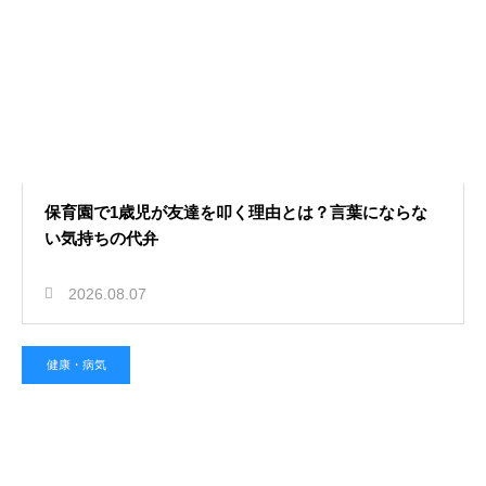
2026.08.06
幼稚園のママ友からのランチの上手
な断り方！角を立てずに付き合いを
回避
発達・行動
保育園で1歳児が友達を叩く理由とは？言葉にならな
い気持ちの代弁
2026.08.05
2026.08.07
保育園でお友達の名前を覚えない子
供への対応！自然に交友関係を広げ
健康・病気
る
保育計画