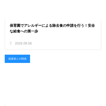
2026.08.05
実習生の指導案を的確に添削するポ
保育園でアレルギーによる除去食の申請を行う！安全
イント！成長を後押しするアドバイ
な給食への第一歩
ス
2026.08.06
保護者との関係