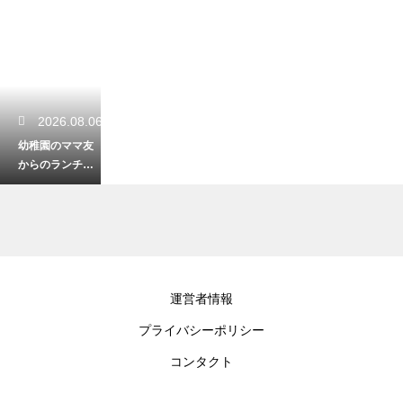
2026.08.06
幼稚園のママ友
からのランチの
上手な断り方！
角を立てずに付
き合いを回避
2026.08.05
運営者情報
保育園でお友達
プライバシーポリシー
の名前を覚えな
い子供への対
コンタクト
応！自然に交友
関係を広げる