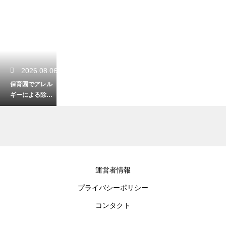
2026.08.06
保育園でアレル
ギーによる除去
食の申請を行
う！安全な給食
への第一歩
2026.08.06
運営者情報
幼稚園のママ友
プライバシーポリシー
からのランチの
上手な断り方！
コンタクト
角を立てずに付
き合いを回避