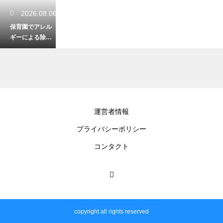
2026.08.06
保育園でアレル
ギーによる除去
食の申請を行
う！安全な給食
への第一歩
2026.08.06
運営者情報
幼稚園のママ友
プライバシーポリシー
からのランチの
上手な断り方！
コンタクト
角を立てずに付
き合いを回避
2026.08.05
保育園でお友達
copyright all rights reserved
の名前を覚えな