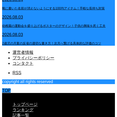
靴に書いた名前が消えないようにする100均アイテム！手軽な長持ち対策
2026.08.03
幼稚園の運動会を盛り上げるポスターのデザイン！子供の興味を惹く工夫
2026.08.03
2歳児の月案の反省の適切な書き方！次月へ繋げる具体的な評価のコツ
運営者情報
プライバシーポリシー
コンタクト
RSS
copyright all rights reserved
TOP
CLOSE
トップページ
ランキング
記事一覧