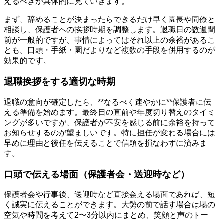
えるべきか具体的に見ていきます。
まず、辞めることが決まったらできるだけ早く園長や同僚と
相談し、保護者への挨拶時期を調整します。退職日の数週間
前が一般的ですが、事情によってはそれ以上の余裕があるこ
とも。口頭・手紙・園だよりなど複数の手段を併用するのが
効果的です。
退職挨拶をする適切な時期
退職の意向が確定したら、**なるべく速やかに**保護者に伝
える準備を始めます。最終日の直前や年度切り替えのタイミ
ングが多いですが、保護者が不安を感じる前に余裕を持って
お知らせするのが望ましいです。特に担任が変わる場合には
早めに理由と後任を伝えることで信頼を損なわずに済みま
す。
口頭で伝える場面（保護者会・送迎時など）
保護者会や行事後、送迎時など直接会える場面であれば、短
く誠実に伝えることができます。大勢の前で話す場合は場の
空気や時間を考えて2〜3分以内にまとめ、笑顔と声のトー