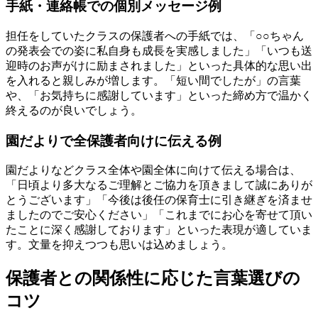
手紙・連絡帳での個別メッセージ例
担任をしていたクラスの保護者への手紙では、「○○ちゃん
の発表会での姿に私自身も成長を実感しました」「いつも送
迎時のお声がけに励まされました」といった具体的な思い出
を入れると親しみが増します。「短い間でしたが」の言葉
や、「お気持ちに感謝しています」といった締め方で温かく
終えるのが良いでしょう。
園だよりで全保護者向けに伝える例
園だよりなどクラス全体や園全体に向けて伝える場合は、
「日頃より多大なるご理解とご協力を頂きまして誠にありが
とうございます」「今後は後任の保育士に引き継ぎを済ませ
ましたのでご安心ください」「これまでにお心を寄せて頂い
たことに深く感謝しております」といった表現が適していま
す。文量を抑えつつも思いは込めましょう。
保護者との関係性に応じた言葉選びの
コツ