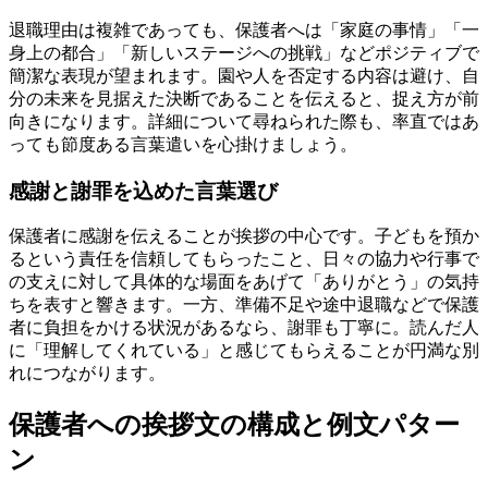
退職理由は複雑であっても、保護者へは「家庭の事情」「一
身上の都合」「新しいステージへの挑戦」などポジティブで
簡潔な表現が望まれます。園や人を否定する内容は避け、自
分の未来を見据えた決断であることを伝えると、捉え方が前
向きになります。詳細について尋ねられた際も、率直ではあ
っても節度ある言葉遣いを心掛けましょう。
感謝と謝罪を込めた言葉選び
保護者に感謝を伝えることが挨拶の中心です。子どもを預か
るという責任を信頼してもらったこと、日々の協力や行事で
の支えに対して具体的な場面をあげて「ありがとう」の気持
ちを表すと響きます。一方、準備不足や途中退職などで保護
者に負担をかける状況があるなら、謝罪も丁寧に。読んだ人
に「理解してくれている」と感じてもらえることが円満な別
れにつながります。
保護者への挨拶文の構成と例文パター
ン