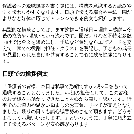
保護者への退職挨拶を書く際には、構成を意識すると読みや
すく伝わりやすくなります。口頭で伝える場合や手紙、園だ
よりなど媒体に応じてアレンジできる例文も紹介します。
典型的な構成としては、まず挨拶→退職日→理由→感謝→今
後の抱負やお願いという流れです。園だよりなど不特定多数
向けでは全文を短めにし、手紙など個別ならエピソードを交
えて。園での役割（担任・クラス）を明記し、子どもの成長
を見届けられた喜びを共有することで心に残る挨拶になりま
す。
口頭での挨拶例文
「保護者の皆様、本日は私事で恐縮ですが○月○日をもって
退職することとなりました。○○組の担任として、この皆様
のお子様をお預かりできたことを心から嬉しく思います。行
事でのご協力や温かい励ましのお言葉、すべてが支えとなり
ました。残りの日々も誠心誠意努めさせて頂きます。どうぞ
よろしくお願いいたします。」というように、丁寧に順序立
てて伝えるパターンが安心感があります。