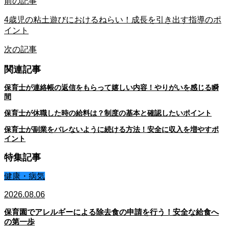
前の記事
4歳児の粘土遊びにおけるねらい！成長を引き出す指導のポ
イント
次の記事
関連記事
保育士が連絡帳の返信をもらって嬉しい内容！やりがいを感じる瞬
間
保育士が休職した時の給料は？制度の基本と確認したいポイント
保育士が副業をバレないように続ける方法！安全に収入を増やすポ
イント
特集記事
健康・病気
2026.08.06
保育園でアレルギーによる除去食の申請を行う！安全な給食へ
の第一歩