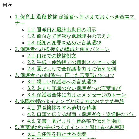
目次
1.
保育士 退職 挨拶 保護者へ 押さえておくべき基本マ
ナー
1.1.
退職日と最終出勤日の明示
1.2.
前向きで簡潔な退職理由の伝え方
1.3.
感謝と謝罪を込めた言葉選び
2.
保護者への挨拶文の構成と例文パターン
2.1.
口頭での挨拶例文
2.2.
手紙・連絡帳での個別メッセージ例
2.3.
園だよりで全保護者向けに伝える例
3.
保護者との関係性に応じた言葉選びのコツ
3.1.
親しい保護者への言葉選び
3.2.
あまり面識のない保護者への言葉選び
3.3.
保護者全体に向けたメッセージのトーン
4.
退職挨拶のタイミングと伝え方のおすすめ手段
4.1.
退職挨拶をする適切な時期
4.2.
口頭で伝える場面（保護者会・送迎時など）
4.3.
文書・園だより・連絡帳で伝える場面
5.
言葉選びで差がつくポイントと避けるべき表現
5.1.
具体性を持たせる表現