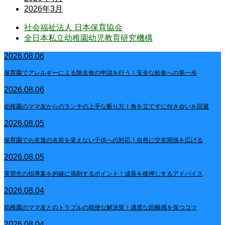
2026年3月
社会福祉法人 日本保育協会
全日本私立幼稚園幼児教育研究機構
2026.08.06
保育園でアレルギーによる除去食の申請を行う！安全な給食への第一歩
2026.08.06
幼稚園のママ友からのランチの上手な断り方！角を立てずに付き合いを回避
2026.08.05
保育園でお友達の名前を覚えない子供への対応！自然に交友関係を広げる
2026.08.05
実習生の指導案を的確に添削するポイント！成長を後押しするアドバイス
2026.08.04
幼稚園のママ友とのトラブルの穏便な解決策！適度な距離感を保つコツ
2026.08.04