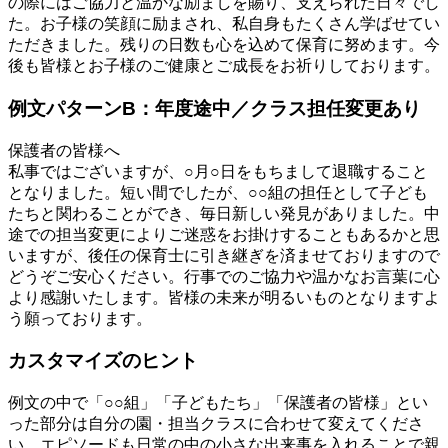
の際にはご協力と温かな励ましを賜り、支えられた日々でし
た。お子様の笑顔に励まされ、私自身もたくさん学ばせてい
ただきました。残りの日数も心を込めて保育に努めます。今
後も皆様とお子様のご健康とご成長をお祈りしております。
例文パターンB：年度途中／クラス担任変更あり
保護者の皆様へ
私事ではございますが、○月○日をもちまして退職すること
となりました。短い間でしたが、○○組の担任として子ども
たちと関わることができ、毎日新しい発見がありました。中
途での担当変更によりご迷惑をお掛けすることもあるかと思
いますが、後任の保育士に引き継ぎを済ませておりますので
どうぞご安心ください。行事でのご協力や温かなお言葉に心
より感謝いたします。皆様の未来が明るいものとなりますよ
う願っております。
カスタマイズのヒント
例文の中で「○○組」「子どもたち」「保護者の皆様」とい
った部分は自分の園・担当クラスに合わせて変えてくださ
い。エピソードも日常の中の小さな出来事を入れることで親