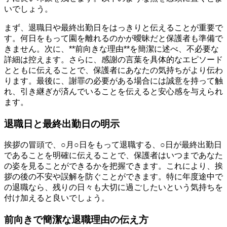
いでしょう。
まず、退職日や最終出勤日をはっきりと伝えることが重要で
す。何日をもって園を離れるのかが曖昧だと保護者も準備で
きません。次に、**前向きな理由**を簡潔に述べ、不必要な
詳細は控えます。さらに、感謝の言葉を具体的なエピソード
とともに伝えることで、保護者にあなたの気持ちがより伝わ
ります。最後に、謝罪の必要がある場合には誠意を持って触
れ、引き継ぎが済んでいることを伝えると安心感を与えられ
ます。
退職日と最終出勤日の明示
挨拶の冒頭で、○月○日をもって退職する、○日が最終出勤日
であることを明確に伝えることで、保護者はいつまであなた
の姿を見ることができるかを把握できます。これにより、挨
拶の後の不安や誤解を防ぐことができます。特に年度途中で
の退職なら、残りの日々も大切に過ごしたいという気持ちを
付け加えると良いでしょう。
前向きで簡潔な退職理由の伝え方