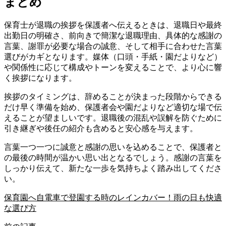
まとめ
保育士が退職の挨拶を保護者へ伝えるときは、退職日や最終
出勤日の明確さ、前向きで簡潔な退職理由、具体的な感謝の
言葉、謝罪が必要な場合の誠意、そして相手に合わせた言葉
選びがカギとなります。媒体（口頭・手紙・園だよりなど）
や関係性に応じて構成やトーンを変えることで、より心に響
く挨拶になります。
挨拶のタイミングは、辞めることが決まった段階からできる
だけ早く準備を始め、保護者会や園だよりなど適切な場で伝
えることが望ましいです。退職後の混乱や誤解を防ぐために
引き継ぎや後任の紹介も含めると安心感を与えます。
言葉一つ一つに誠意と感謝の思いを込めることで、保護者と
の最後の時間が温かい思い出となるでしょう。感謝の言葉を
しっかり伝えて、新たな一歩を気持ちよく踏み出してくださ
い。
保育園へ自電車で登園する時のレインカバー！雨の日も快適
な選び方