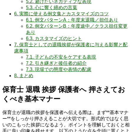
5.2.
避けたいネガティブな表現
5.3.
心に響く締めの言葉
6.
実際に使える例文集とカスタマイズのコツ
6.1.
例文パターンA：年度末退職／担任あり
6.2.
例文パターンB：年度途中／クラス担任変更
あり
6.3.
カスタマイズのヒント
7.
保育士としての退職挨拶が保護者に与える影響と配
慮事項
7.1.
子どもの不安をケアする表現
7.2.
引き継ぎと後任者の紹介
7.3.
現場での態度や表情の配慮
8.
まとめ
保育士 退職 挨拶 保護者へ 押さえてお
くべき基本マナー
保育士が退職の挨拶を保護者へ伝える際は、まず**基本マナ
ー**をしっかり押さえることが大切です。形式的ではなく思
いのこもった挨拶になるよう、ポイントを理解しておくと相
手に良い印象を残せます。以下のような点を念頭に置くとよ