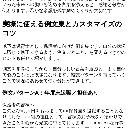
いった未来への願いを込める言葉を添えると、感謝と敬意が
伝わります。温かな余韻を残す締めくくりが大切です。
実際に使える例文集とカスタマイズの
コツ
以下は保育士として保護者に向けた例文集です。自分の状況
に応じて修正できるよう、例文ごとにどこを変えるべきかの
ヒントも併せて紹介します。
例文を参考にしながら、自分らしい言葉を選ぶと、より自然
で心のこもった挨拶になります。複数パターンを持っておく
ことで状況にあわせて使い分けができます。
例文パターンA：年度末退職／担任あり
保護者の皆様へ
このたび○月○日をもちまして○○保育園を退職することとな
りました。○○組の担任として、皆様のお子様をお預かりで
きたことを心から光栄に思っております。 countlessな行事