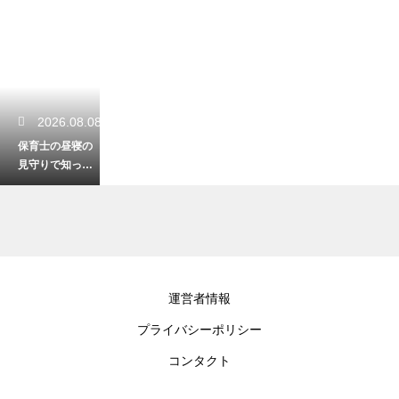
2026.08.08
保育士の昼寝の
見守りで知って
おくべき注意
点！乳幼児突然
死症候群を防ぐ
2026.08.08
運営者情報
保育士が運動会
プライバシーポリシー
の司会をするた
めの台本と例
コンタクト
文！進行をスム
ーズにする技