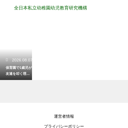
全日本私立幼稚園幼児教育研究機構
2026.08.07
保育園で1歳児が
友達を叩く理由
とは？言葉にな
らない気持ちの
代弁
2026.08.06
運営者情報
保育園でアレル
プライバシーポリシー
ギーによる除去