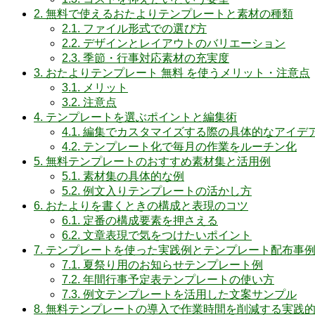
2.
無料で使えるおたよりテンプレートと素材の種類
2.1.
ファイル形式での選び方
2.2.
デザインとレイアウトのバリエーション
2.3.
季節・行事対応素材の充実度
3.
おたよりテンプレート 無料 を使うメリット・注意点
3.1.
メリット
3.2.
注意点
4.
テンプレートを選ぶポイントと編集術
4.1.
編集でカスタマイズする際の具体的なアイデ
4.2.
テンプレート化で毎月の作業をルーチン化
5.
無料テンプレートのおすすめ素材集と活用例
5.1.
素材集の具体的な例
5.2.
例文入りテンプレートの活かし方
6.
おたよりを書くときの構成と表現のコツ
6.1.
定番の構成要素を押さえる
6.2.
文章表現で気をつけたいポイント
7.
テンプレートを使った実践例とテンプレート配布事
7.1.
夏祭り用のお知らせテンプレート例
7.2.
年間行事予定表テンプレートの使い方
7.3.
例文テンプレートを活用した文案サンプル
8.
無料テンプレートの導入で作業時間を削減する実践