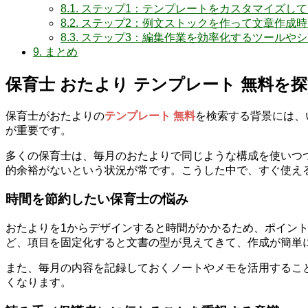
8.1.
ステップ1：テンプレートをカスタマイズし
8.2.
ステップ2：例文ストックを作って文章作成時
8.3.
ステップ3：編集作業を効率化するツールやシ
9.
まとめ
保育士 おたより テンプレート 無料を
保育士がおたよりの
テンプレート 無料
を検索する背景には、
が重要です。
多くの保育士は、毎月のおたよりで同じような構成を使いつ
的余裕がないという状況が常です。こうした中で、すぐ使え
時間を節約したい保育士の悩み
おたよりを1からデザインすると時間がかかるため、ポイン
ど、項目を固定化すると文書の型が見えてきて、作成が簡単
また、毎月の内容を記録しておくノートやメモを活用するこ
くなります。