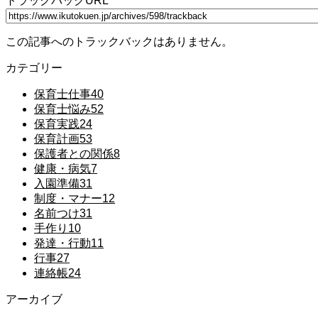
トラックバックURL
この記事へのトラックバックはありません。
カテゴリー
保育士仕事
40
保育士悩み
52
保育実践
24
保育計画
53
保護者との関係
8
健康・病気
7
入園準備
31
制度・マナー
12
名前つけ
31
手作り
10
発達・行動
11
行事
27
連絡帳
24
アーカイブ