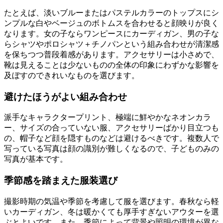
たとえば、淡いブルーまたはパステルカラーのトップスにシ
ンプルな白やベージュのボトムスを合わせると顔映りが良く
なります。女の子ならワンピースにカーディガン、男の子な
らシャツやポロシャツ＋チノパンという組み合わせが清潔感
を保ちつつ普段着感があります。アクセサリーは小さめで、
靴は見えることは少ないものの全体の印象にわずかな影響を
及ぼすのできれいなものを選びます。
避けたほうがよい組み合わせ
派手なキャラクタープリント、極端に鮮やかなネオンカラ
ー、サイズの合っていない服、アクセサリーばかり目立つも
の、帽子など顔を隠すものなどは避けるべきです。複数人で
写っている写真は顔の識別が難しくなるので、子どものみの
写真が基本です。
季節感を踏まえた服装選び
撮影時期の気温や季節を考慮して服を選びます。春秋なら軽
いカーディガン、冬は暖かくても厚手すぎないアウターを選
ぶとよいです。また、季節によって背景や照明の環境が異な