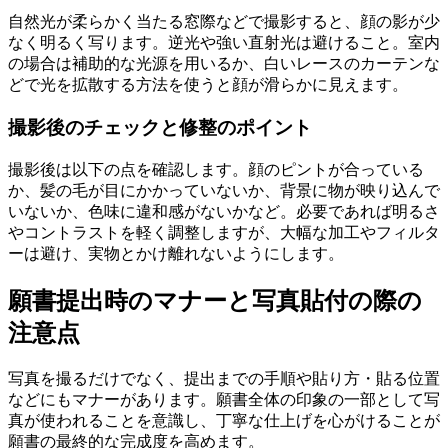
自然光が柔らかく当たる窓際などで撮影すると、顔の影が少
なく明るく写ります。逆光や強い直射光は避けること。室内
の場合は補助的な光源を用いるか、白いレースのカーテンな
どで光を拡散する方法を使うと顔が滑らかに見えます。
撮影後のチェックと修整のポイント
撮影後は以下の点を確認します。顔のピントが合っている
か、髪の毛が目にかかっていないか、背景に物が映り込んで
いないか、色味に違和感がないかなど。必要であれば明るさ
やコントラストを軽く調整しますが、大幅な加工やフィルタ
ーは避け、実物とかけ離れないようにします。
願書提出時のマナーと写真貼付の際の
注意点
写真を撮るだけでなく、提出までの手順や貼り方・貼る位置
などにもマナーがあります。願書全体の印象の一部として写
真が使われることを意識し、丁寧な仕上げを心がけることが
願書の最終的な完成度を高めます。