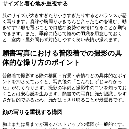
サイズと着心地を重視する
服のサイズが大きすぎたり小さすぎたりするとバランスが悪
く写ります。肩線や胸周りがきちんと合ったものを選び、動
きやすい服を選ぶことで自然な姿勢や表情になることが期待
できます。また、季節に応じて軽めの羽織を用意しておく
と、室内・屋外問わず対応しやすく良い表情が撮れます。
願書写真における普段着での撮影の具
体的な撮り方のポイント
普段着で撮影する際の構図・背景・表情などの具体的なポイ
ントを押さえておくと、写真後の「こんなはずじゃなかっ
た」がなくなります。撮影の準備と撮影中のコツを知ってお
くことは安心感を生みます。願書での写真は顔が認識しやす
さが目的であるため、顔がはっきり映ることが最重要です。
顔の写りを重視する構図
胸上または肩までが写るバストアップの構図が一般的です。