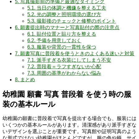
5.
写真撮影前の準備と最適なタイミング
5.1.
当日の体調と機嫌を整える工夫
5.2.
光の調整と照明環境の選び方
5.3.
撮影後のチェックと修整のポイント
6.
願書提出時のマナーと写真貼付の際の注意点
6.1.
貼付位置と貼り方を整える
6.2.
予備を用意しておく
6.3.
服装や背景の一貫性を保つ
7.
願書写真に普段着を使うときのよくある迷いと対策
7.1.
派手すぎる衣装にしてしまう不安
7.2.
普段着＝ラフすぎないか心配
7.3.
周囲の基準がわからない悩み
8.
まとめ
幼稚園 願書 写真 普段着 を使う時の服
装の基本ルール
幼稚園の願書に普段着で写真を提出する場合でも、服装には
いくつかの基本ルールがあります。清潔感があり派手すぎな
いデザインを選ぶことが重要です。写真館や証明写真のよう
な形式ではない幼稚園がほとんどですが、服の色や柄、サイ