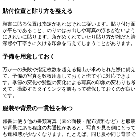
貼付位置と貼り方を整える
願書に貼る位置は指定があればそれに従います。貼り付け面
が平らであること、のりのはみ出しや写真の浮きがないよう
にきれいに貼ります。角がめくれていたり貼り方が雑だと清
潔感や丁寧さに欠ける印象を与えてしまうことがあります。
予備を用意しておく
万が一の失敗や指定枚数を超える提出が求められた際に備え
て、予備の写真を数枚用意しておくと慌てずに対応できま
す。季節の変化や髪型の変化による写真の印象の変わりも考
えて、撮影するタイミングを前もって確保しておくのが良い
です。
服装や背景の一貫性を保つ
願書に使う他の書類写真（園の面接・配布資料など）と服装
や背景にある程度の共通性があると、写真を見る側にとって
も違和感が少なくなります。たとえば、同じ服や同じ背景で