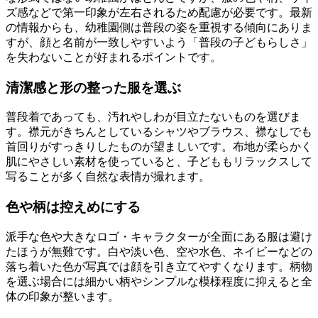
ズ感などで第一印象が左右されるため配慮が必要です。最新
の情報からも、幼稚園側は普段の姿を重視する傾向にありま
すが、顔と名前が一致しやすいよう「普段の子どもらしさ」
を失わないことが好まれるポイントです。
清潔感と形の整った服を選ぶ
普段着であっても、汚れやしわが目立たないものを選びま
す。襟元がきちんとしているシャツやブラウス、襟なしでも
首回りがすっきりしたものが望ましいです。布地が柔らかく
肌にやさしい素材を使っていると、子どももリラックスして
写ることが多く自然な表情が撮れます。
色や柄は控えめにする
派手な色や大きなロゴ・キャラクターが全面にある服は避け
たほうが無難です。白や淡い色、空や水色、ネイビーなどの
落ち着いた色が写真では顔を引き立てやすくなります。柄物
を選ぶ場合には細かい柄やシンプルな模様程度に抑えると全
体の印象が整います。