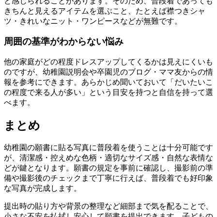
と感じられることがあります。そのため、普段着であっても
きちんと見えるアイテムを選ぶこと、たとえば襟つきシャ
ツ・きれいなニット・ワンピースなどが無難です。
周囲の基準がわからない悩み
他の家庭がどの程度ドレスアップしてくるかは見えにくいも
のですが、幼稚園説明会や卒園児のブログ・ママ友からの情
報を参考にできます。あらかじめ聞いておいて「だいたいこ
の程度で来る人が多い」という目安を持つと自信を持って選
べます。
まとめ
幼稚園の願書に貼る写真に普段着を使うことは十分可能です
が、清潔感・控えめな色柄・適切なサイズ感・自然な表情な
どが鍵となります。願書の規定を事前に確認し、撮影前の準
備や撮影後のチェックまで丁寧に行えば、普段着でも好印象
な写真が完成します。
提出時の貼り方や背景の整理など細部まで気を配ることで、
小さな不安を払拭し安心して願書を提出できます。子どもの