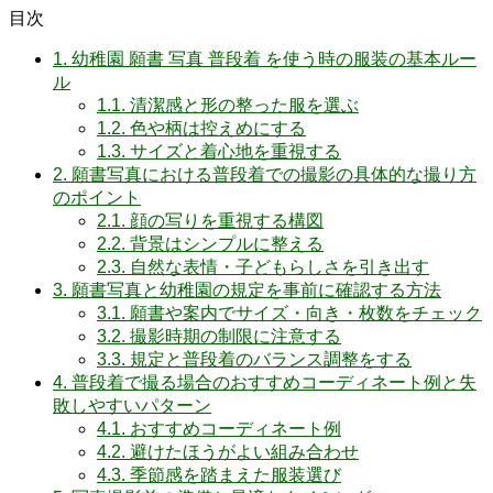
目次
1.
幼稚園 願書 写真 普段着 を使う時の服装の基本ルー
ル
1.1.
清潔感と形の整った服を選ぶ
1.2.
色や柄は控えめにする
1.3.
サイズと着心地を重視する
2.
願書写真における普段着での撮影の具体的な撮り方
のポイント
2.1.
顔の写りを重視する構図
2.2.
背景はシンプルに整える
2.3.
自然な表情・子どもらしさを引き出す
3.
願書写真と幼稚園の規定を事前に確認する方法
3.1.
願書や案内でサイズ・向き・枚数をチェック
3.2.
撮影時期の制限に注意する
3.3.
規定と普段着のバランス調整をする
4.
普段着で撮る場合のおすすめコーディネート例と失
敗しやすいパターン
4.1.
おすすめコーディネート例
4.2.
避けたほうがよい組み合わせ
4.3.
季節感を踏まえた服装選び