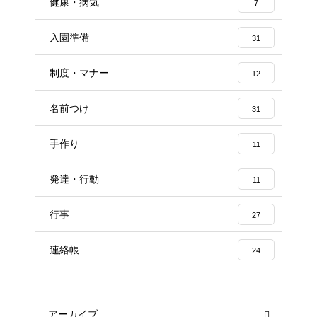
健康・病気
7
入園準備
31
制度・マナー
12
名前つけ
31
手作り
11
発達・行動
11
行事
27
連絡帳
24
アーカイブ