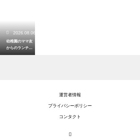
2026.08.06
幼稚園のママ友
からのランチの
上手な断り方！
角を立てずに付
き合いを回避
2026.08.05
運営者情報
保育園でお友達
プライバシーポリシー
の名前を覚えな
い子供への対
コンタクト
応！自然に交友
関係を広げる