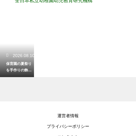
全日本私立幼稚園幼児教育研究機構
2026.08.10
保育園の夏祭り
を手作りの飾り
付けで盛り上げ
る！子供と一緒
に作る装飾
2026.08.09
運営者情報
昼寝中の記録が
プライバシーポリシー
終わらないと焦
る保育士へ！業