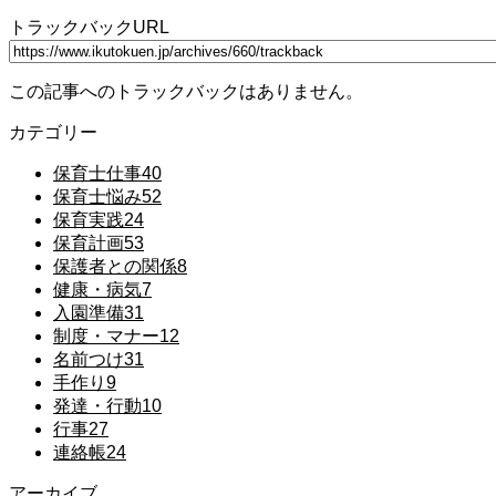
トラックバックURL
この記事へのトラックバックはありません。
カテゴリー
保育士仕事
40
保育士悩み
52
保育実践
24
保育計画
53
保護者との関係
8
健康・病気
7
入園準備
31
制度・マナー
12
名前つけ
31
手作り
9
発達・行動
10
行事
27
連絡帳
24
アーカイブ