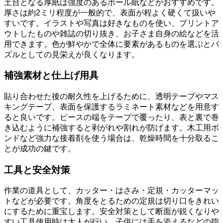
土台となる厚紙は強度のあるボール紙などがおすすめです。
厚さは約2ミリ程度が一般的で、表面が程よく硬くて扱いや
すいです。イラストや写真は好きなものを使い、プリントア
ウトしたものや雑誌の切り抜き、お子さま自身の絵などを活
用できます。色が鮮やかで全体に要素があるものを選ぶとパ
ズルとしての見栄えが良くなります。
補強素材と仕上げ用具
貼り合わせた後の耐久性を上げるために、透明テープやマス
キングテープ、表面を保護するラミネート素材などを用意す
ると良いです。ピースの端をテープで覆ったり、表と裏で巻
き込むように補強すると剥がれや割れが防げます。木工用ボ
ンドなど強力な接着剤を使う場合は、乾燥時間を十分取るこ
とが成功の鍵です。
工具と安全対策
作業の道具として、カッター・はさみ・定規・カッターマッ
トなどが必要です。角度をとるための定規は切り口をきれい
にするために重宝します。安全対策として断面が鋭くなりや
すい工具使用時は大人が行い、子供には手を添えるなどの指