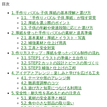
目次
1.
手作り パズル 子供 厚紙の基本理解と選び方
1.1.
「手作り パズル 子供 厚紙」が指す背景
1.2.
厚紙を選ぶ際のポイント
1.3.
子供の年齢や発達段階に応じた選び方
2.
厚紙を使った手作りパズルの素材と道具準備
2.1.
基本素材：厚紙とイラスト・写真
2.2.
補強素材と仕上げ用具
2.3.
工具と安全対策
3.
作り方ステップ：厚紙を使ったパズル制作の流れ
3.1.
STEP1 イラストの準備と土台作り
3.2.
STEP2 カットの設計とピースの形づくり
3.3.
STEP3 補強と仕上げの工程
4.
アイデアとアレンジ：楽しみと学びを広げる工夫
4.1.
テーマや形のアレンジ例
4.2.
難易度調整のコツ
4.3.
遊び方と知育につなげる利用法
5.
安全性・耐久性を高めるための注意点
5.1.
素材の安全基準と検証
5.2.
角や小さな部品の取り扱い