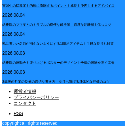
実習生の指導案を的確に添削するポイント！成長を後押しするアドバイス
2026.08.04
幼稚園のママ友とのトラブルの穏便な解決策！適度な距離感を保つコツ
2026.08.04
靴に書いた名前が消えないようにする100均アイテム！手軽な長持ち対策
2026.08.03
幼稚園の運動会を盛り上げるポスターのデザイン！子供の興味を惹く工夫
2026.08.03
2歳児の月案の反省の適切な書き方！次月へ繋げる具体的な評価のコツ
運営者情報
プライバシーポリシー
コンタクト
RSS
copyright all rights reserved