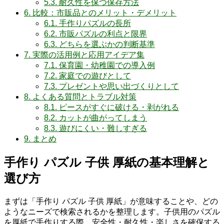
5.3.
耐久性を保つ保存方法
6.
比較：市販品とのメリット・デメリット
6.1.
手作りパズルの長所
6.2.
市販パズルの利点と限界
6.3.
どちらを選ぶかの判断基準
7.
実際の活用例と応用アイデア集
7.1.
保育園・幼稚園での導入例
7.2.
家庭での遊びとして
7.3.
プレゼントや思い出づくりとして
8.
よくある質問とトラブル対策
8.1.
ピースがすぐに破ける・剥がれる
8.2.
カットが曲がってしまう
8.3.
遊びにくい・難しすぎる
9.
まとめ
手作り パズル 子供 厚紙の基本理解と
選び方
まずは「手作り パズル 子供 厚紙」が意味することや、どの
ようなニーズで検索されるかを整理します。子供用のパズル
を厚紙で手作りする際、安全性・耐久性・楽しさを確保する