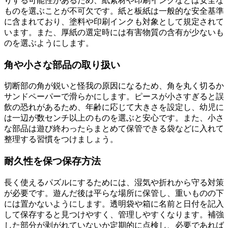
りする可能性があるため、紙素材や印刷インクなどは安全な
ものを選ぶことが不可欠です。紙と板紙は一般的な安全基準
に含まれており、塗料や印刷インクも対象として規定されて
います。また、厚紙の選定時には有害物質の含有が少ないも
のを選ぶようにします。
角や小さな部品の取り扱い
切断部の角が鋭いと怪我の原因になるため、角を丸く切るか
サンドペーパーで滑らかにします。ピースが小さすぎると誤
飲の恐れがあるため、年齢に応じて大きさを設定し、幼児に
は一辺が数センチ以上のものを選ぶと安心です。また、小さ
な部品は遊び終わったらまとめて保管できる袋などに入れて
整理する習慣をつけましょう。
耐久性を保つ保存方法
長く使えるパズルにするためには、湿気や折れから守る対策
が必要です。遊んだ後は平らな場所に保管し、重いものの下
には置かないようにします。透明袋や箱に名前と日付を記入
して保存すると見つけやすく、管理しやすくなります。補強
した部分が剥がれていないか定期的に点検し、必要であれば