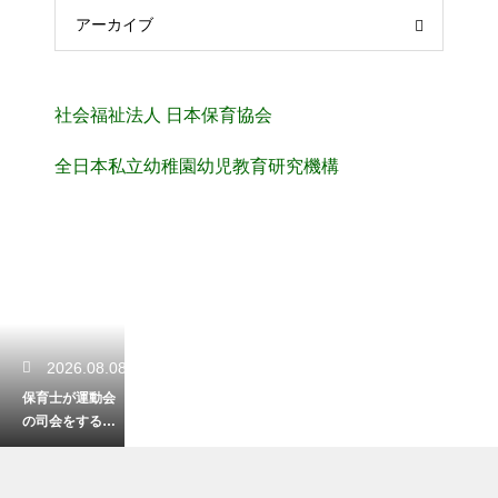
アーカイブ
社会福祉法人 日本保育協会
全日本私立幼稚園幼児教育研究機構
2026.08.08
保育士が運動会
の司会をするた
めの台本と例
文！進行をスム
ーズにする技